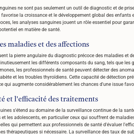
nguines ne sont pas seulement un outil de diagnostic et de pris
favorise la croissance et le développement global des enfants e
écoces, les analyses sanguines jouent un rôle essentiel pour garan
 potentiel en matière de santé.
s maladies et des affections
nt la pierre angulaire du diagnostic précoce des maladies et de
inutieusement les différents composants du sang, tels que les g
mones, les professionnels de santé peuvent détecter des anomali
diabète et les troubles thyroïdiens. Cette capacité de détection p
, ce qui augmente considérablement les chances d'une issue favo
té et l'efficacité des traitements
nes s'étend au domaine de la surveillance continue de la santé e
 et les adolescents, en particulier ceux qui souffrent de maladi
lles qui permettent aux professionnels de santé d'évaluer l'effica
s thérapeutiques si nécessaire. La surveillance des taux de su