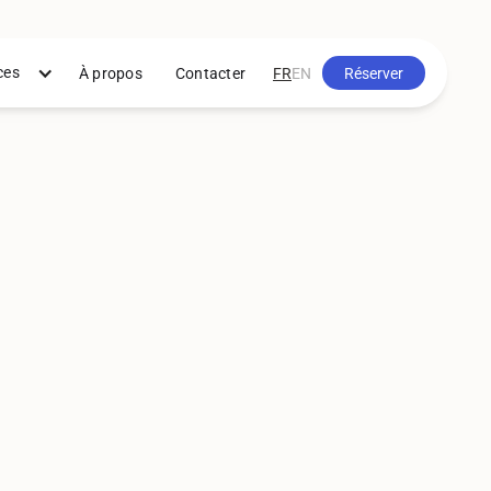
ces
À propos
Contacter
FR
EN
Réserver
Réserver